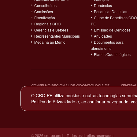
Conselheiros
Denúncias
Comissões
Pesquisar Dentistas
Fiscalização
Clube de Benefícios CRO
Regionais CRO
PE
Gerências e Setores
Emissão de Certidões
Representantes Municipais
Anuidades
Medalha ao Mérito
Documentos para
atendimento
Planos Odontológicos
CONSELHO REGIONAL DE ODONTOLOGIA DE
CENTRAL
PERNAMBUCO
(81) 319
O CRO-PE utiliza cookies e outras tecnologias semelh
Sede: Av. Norte Miguel Arraes de Alencar, 2930
Política de Privacidade
e, ao continuar navegando, vo
Rosarinho – Recife - PE – CEP: 52041-080
CNPJ: 11.735.263/0001-65
© 2026 cro-pe.org.br Todos os direitos reservados.