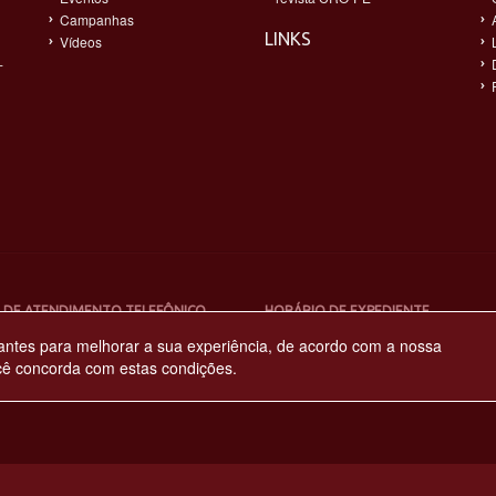
Campanhas
LINKS
Vídeos
-
 DE ATENDIMENTO TELEFÔNICO
HORÁRIO DE EXPEDIENTE
4-4900
08:00h às 17:00h
antes para melhorar a sua experiência, de acordo com a nossa
cê concorda com estas condições.