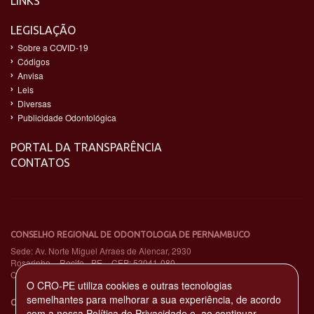
LINKS
LEGISLAÇÃO
Sobre a COVID-19
Códigos
Anvisa
Leis
Diversas
Publicidade Odontológica
PORTAL DA TRANSPARÊNCIA
CONTATOS
CONSELHO REGIONAL DE ODONTOLOGIA DE PERNAMBUCO
Sede: Av. Norte Miguel Arraes de Alencar, 2930
Rosarinho – Recife - PE – CEP: 52041-080
CNPJ: 11.735.263/0001-65
O CRO-PE utiliza cookies e outras tecnologias
semelhantes para melhorar a sua experiência, de acordo
CENTRAL DE ATENDIMENTO TELEFÔNICO
com a nossa
Política de Privacidade
e, ao continuar