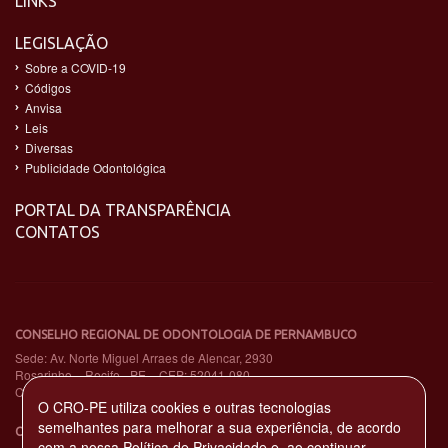
LINKS
LEGISLAÇÃO
Sobre a COVID-19
Códigos
Anvisa
Leis
Diversas
Publicidade Odontológica
PORTAL DA TRANSPARÊNCIA
CONTATOS
CONSELHO REGIONAL DE ODONTOLOGIA DE PERNAMBUCO
Sede: Av. Norte Miguel Arraes de Alencar, 2930
Rosarinho – Recife - PE – CEP: 52041-080
CNPJ: 11.735.263/0001-65
O CRO-PE utiliza cookies e outras tecnologias
semelhantes para melhorar a sua experiência, de acordo
CENTRAL DE ATENDIMENTO TELEFÔNICO
com a nossa
Política de Privacidade
e, ao continuar