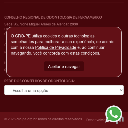
CONSELHO REGIONAL DE ODONTOLOGIA DE PERNAMBUCO
Sede: Av. Norte Miguel Arraes de Alencar, 2930
Rosarinho – Recife - PE – CEP: 52041-080
CNPJ: 11.735.263/0001-65
O CRO-PE utiliza cookies e outras tecnologias
semelhantes para melhorar a sua experiência, de acordo
CENTRAL DE ATENDIMENTO TELEFÔNICO
com a nossa
Política de Privacidade
e, ao continuar
(81) 3194-4900
navegando, você concorda com estas condições.
HORÁRIO DE EXPEDIENTE
Aceitar e navegar
08:00h às 17:00h
REDE DOS CONSELHOS DE ODONTOLOGIA:
© 2026 cro-pe.org.br Todos os direitos reservados.
Desenvolvido por