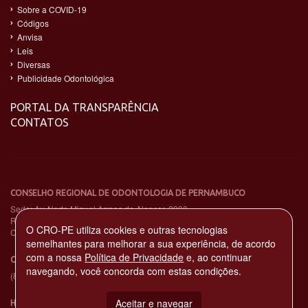
Sobre a COVID-19
Códigos
Anvisa
Leis
Diversas
Publicidade Odontológica
PORTAL DA TRANSPARÊNCIA
CONTATOS
CONSELHO REGIONAL DE ODONTOLOGIA DE PERNAMBUCO
Sede: Av. Norte Miguel Arraes de Alencar, 2930
Rosarinho – Recife - PE – CEP: 52041-080
O CRO-PE utiliza cookies e outras tecnologias
CNPJ: 11.735.263/0001-65
semelhantes para melhorar a sua experiência, de acordo
com a nossa
Política de Privacidade
e, ao continuar
CENTRAL DE ATENDIMENTO TELEFÔNICO
navegando, você concorda com estas condições.
(81) 3194-4900
Aceitar e navegar
HORÁRIO DE EXPEDIENTE