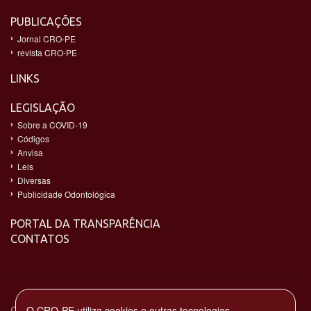
PUBLICAÇÕES
Jornal CRO-PE
revista CRO-PE
LINKS
LEGISLAÇÃO
Sobre a COVID-19
Códigos
Anvisa
Leis
Diversas
Publicidade Odontológica
PORTAL DA TRANSPARÊNCIA
CONTATOS
O CRO-PE utiliza cookies e outras tecnologias
CONSELHO REGIONAL DE ODONTOLOGIA DE PERNAMBUCO