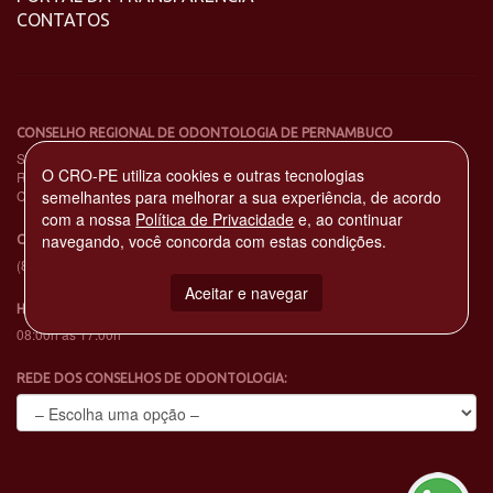
CONTATOS
CONSELHO REGIONAL DE ODONTOLOGIA DE PERNAMBUCO
Sede: Av. Norte Miguel Arraes de Alencar, 2930
O CRO-PE utiliza cookies e outras tecnologias
Rosarinho – Recife - PE – CEP: 52041-080
CNPJ: 11.735.263/0001-65
semelhantes para melhorar a sua experiência, de acordo
com a nossa
Política de Privacidade
e, ao continuar
navegando, você concorda com estas condições.
CENTRAL DE ATENDIMENTO TELEFÔNICO
(81) 3194-4900
Aceitar e navegar
HORÁRIO DE EXPEDIENTE
08:00h às 17:00h
REDE DOS CONSELHOS DE ODONTOLOGIA: